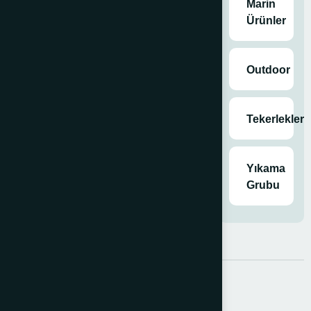
Marin
Ürünler
Outdoor
Tekerlekler
Yıkama
Grubu
Açıklama
Ek bilgi
ÇEKTİRMELİ DÜBEL