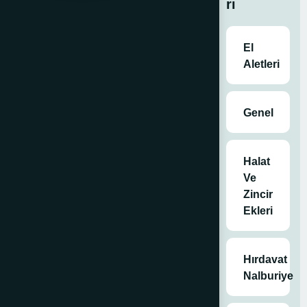
ri
Satın
El
Al
Aletleri
Genel
Kategoriler
Genel
,
Çelik
Dübeller
,
İnşaat
Halat
Malzemeleri
,
Ve
Tüm Ürünler
Zincir
Etiketler
Ekleri
Çektirmeli
Dübel
,
çelik
dübel
,
dübel
,
Hırdavat
inşaat
Nalburiye
malzemeleri