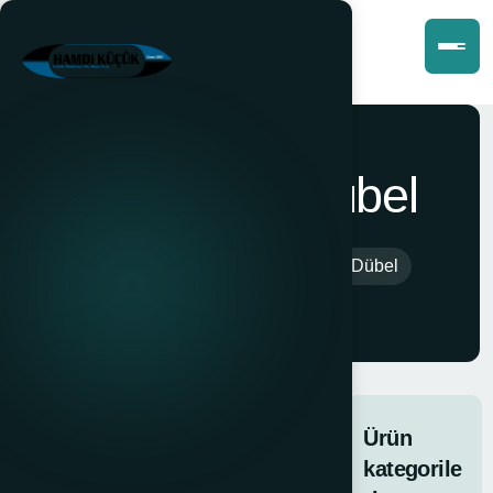
Çektirmeli Dübel
Anasayfa
>
Ürünler
>
Çektirmeli Dübel
Çektirmeli
Dübel
Ürün
ÇEKTİRMELİ
kategorile
DÜBEL