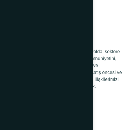
68 yıldır sağlam adımlarla yürüdüğümüz yolda; sektöre
ve ülkeye kattığımız değerde, müşteri memnuniyetini,
sürekli gelişmeyi, değişen müşteri ihtiyaç ve
beklentilerine yönelik portföy yönetimini, satış öncesi ve
sonrası hizmetlerimizi iyileştirerek müşteri ilişkilerimizi
geliştirip yönetmeyi kendimize ilke edindik.
Kurumsal
Hakkımızda
Şirket Bilgileri
Kataloglar