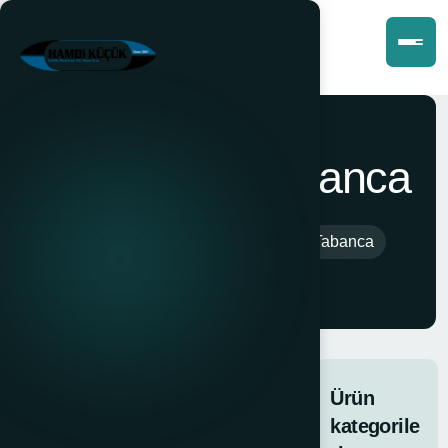
Hegi Delici Tabanca
Anasayfa
>
Ürünler
>
Hegi Delici Tabanca
Hegi Delici
Tabanca
Ürün
HEGİ DELİCİ
kategorile
TABANCA