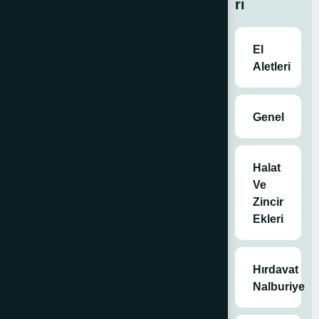
ri
Satın
El
Al
Aletleri
Genel
Kategoriler
Genel
,
İnşaat
Malzemeleri
,
Halat
Tabanca Ve
Ve
Uçlar
,
Tüm
Zincir
Ürünler
Ekleri
Etiketler
DELİCİ
TABANCA
,
Hırdavat
Tabanca ve
Nalburiye
uçlar