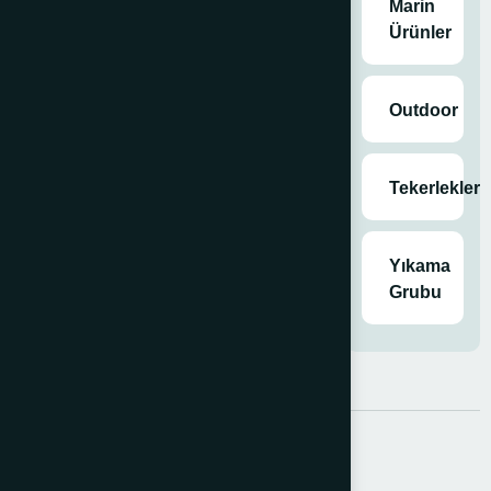
Marin
Ürünler
Outdoor
Tekerlekler
Yıkama
Grubu
Açıklama
Ek bilgi
HEGİ DELİCİ TABANCA