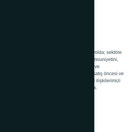
68 yıldır sağlam adımlarla yürüdüğümüz yolda; sektöre
ve ülkeye kattığımız değerde, müşteri memnuniyetini,
sürekli gelişmeyi, değişen müşteri ihtiyaç ve
beklentilerine yönelik portföy yönetimini, satış öncesi ve
sonrası hizmetlerimizi iyileştirerek müşteri ilişkilerimizi
geliştirip yönetmeyi kendimize ilke edindik.
Kurumsal
Hakkımızda
Şirket Bilgileri
Kataloglar