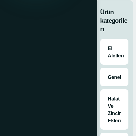
12301-Tk
A Kedi
Ürün
Gözlü
kategorile
Trafik
ri
Konisi –
Evelux
2×6 adet kedi
El
gözlü lensler
Aletleri
Kedi gözlü
lensler ve
parlak kırmızı
Genel
gövde ile etkili
görünürlük
Çıkarılabiliren
Halat
taşıma kancası
Ve
ve zincir
Zincir
geçirme kancalı
Ekleri
Lamba ve levha
takılabilme