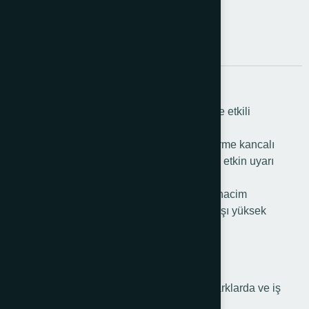
levhaları
Açıklama
Ek bilgi
2×6 adet kedi gözlü lensler
Kedi gözlü lensler ve parlak kırmızı gövde ile etkili
görünürlük
Çıkarılabiliren taşıma kancası ve zincir geçirme kancalı
Lamba ve levha takılabilme özelliği ile daha etkin uyarı
Ekstra demonte ağırlık sağlama imkanı
Üst üste istiflenebilme özelliği ile minimum hacim
Geniş taban alanı sayesinde devrilmeye karşı yüksek
stabilite
-20°C/+60°C arası sıcaklık direnci
KULLANIM ALANLARI
-Yollarda,uyarı ve çalışma alanlarında,otoparklarda ve iş
güvenliği gerektiren her türlü alanlarda