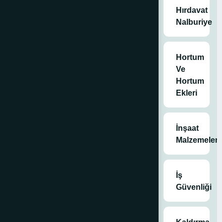
özelliği ile daha
Hırdavat
etkin uyarı
Nalburiye
Ekstra demonte
ağırlık sağlama
imkanı
Hortum
Üst üste
Ve
istiflenebilme
Hortum
özelliği ile
Ekleri
minimum hacim
Geniş taban
alanı sayesinde
İnşaat
devrilmeye
Malzemeleri
karşı yüksek
stabilite
-20°C/+60°C
İş
arası sıcaklık
Güvenliği
direnci