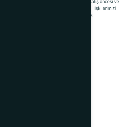
beklentilerine yönelik portföy yönetimini, satış öncesi ve
sonrası hizmetlerimizi iyileştirerek müşteri ilişkilerimizi
geliştirip yönetmeyi kendimize ilke edindik.
Kurumsal
Hakkımızda
Şirket Bilgileri
Kataloglar
İnsan Kaynakları
Haberler
İletişim
Ürünler
El Aletleri
Halat Ve Zincir Ekleri