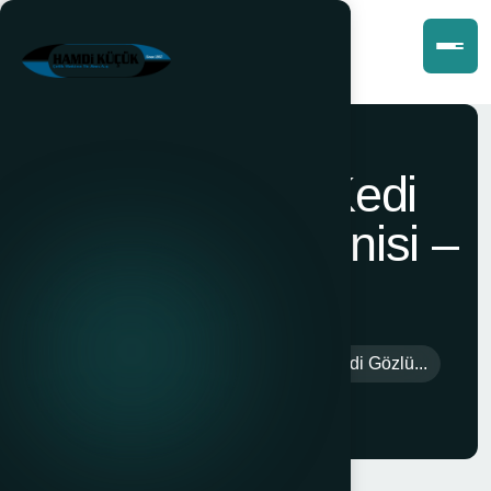
12301-Tk A Kedi
Gözlü Trafik Konisi –
Evelux
Anasayfa
>
Ürünler
>
12301-Tk A Kedi Gözlü...