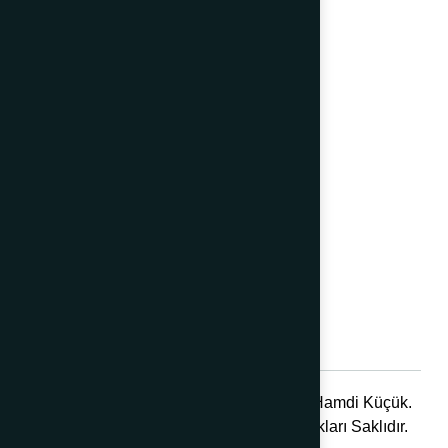
Hırdavat Nalburiye
Hortum Ve Hortum Ekleri
İnşaat Malzemeleri
İş Güvenliği
Kaldırma Ekipmanları
Marin Ürünler
Outdoor
Tekerlekler
Yıkama Grubu
© 2025 Hamdi Küçük.
444 1 768
Tüm Hakları Saklıdır.
info@hamdikucuk.com.tr