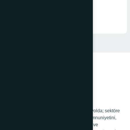
A Tipi Klemens
68 yıldır sağlam adımlarla yürüdüğümüz yolda; sektöre
ve ülkeye kattığımız değerde, müşteri memnuniyetini,
sürekli gelişmeyi, değişen müşteri ihtiyaç ve