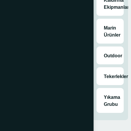
Kaldırma
Satın
Ekipmanları
Al
Marin
Ürünler
Kategoriler
Genel
,
İş
Güvenliği
,
Outdoor
Trafik
Ekipmanları Ve
Uyarı Ürünleri
,
Tekerlekler
Tüm Ürünler
Etiketler
levhalar
,
trafik
Yıkama
ekipmanları ve
Grubu
uyarı ürünleri
,
Trafik Güvenlik
Aynası
,
trafik
konisi
,
uyarı