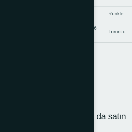
Model
Yükseklik(mm)
Taban
Renkler
350(mm)6
12301
520
Turuncu
TK A
kenar
İLGILI ÜRÜNLER
Müşteriler ayrıca şunları da satın
aldı