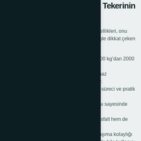
Krikolu Römork Ön Destek Tekerinin
Öne Çıkan Özellikleri
Krikolu römork ön destek tekerinin teknik özellikleri, onu
römorklar için ideal bir seçim haline getirir. İşte dikkat çeken
özelliklerinden bazıları:
Yük Taşıma Kapasitesi: Farklı modellerde 500 kg’dan 2000
kg’ya kadar çıkan taşıma kapasitesi sunar.
Sağlam Malzeme Kalitesi: Çelik ve paslanmaz
malzemelerden üretilerek dayanıklılık sağlar.
Kolay Montaj ve Kullanım: Basit bir kurulum süreci ve pratik
bir kullanım sunar.
Uzun Ömürlülük: Yüksek kaliteli bilyeli yapısı sayesinde
uzun süre sorunsuz çalışır.
Farklı Zeminlerde Hareket Kabiliyeti: Hem asfalt hem de
toprak yolda kolay hareket eder.
Krikolu tekerlekler, römork park desteği ve taşıma kolaylığı