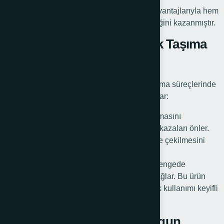
Römork taşıma ve park etme tekerleği, bu avantajlarıyla hem
bireysel hem de ticari kullanıcıların beğendiğini kazanmıştır.
Krikolu Tekerlek ile Römork Taşıma
ve Park Kolaylığı
Krikolu tekerlek, römork park desteği ve taşıma süreçlerinde
büyük kolaylık sağlar. Şu avantajları öne çıkar:
Denge ve Stabilite: Römorkun dengede kalmasını
sağlayarak taşıma sırasında yaşanabilecek kazaları önler.
Kolay Hareket: Römorkun park edilmesini ve çekilmesini
kolaylaştırır.
Krikolu römork ön destek tekeri, römorkun dengede
kalmasını ve kolayca hareket ettirilmesini sağlar. Bu ürün
sayesinde zorlu arazi şartlarında bile römork kullanımı keyifli
hale gelir.
Tekne Römorku İçin En Uygun