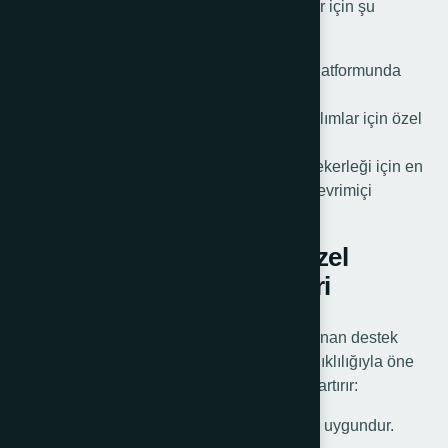
değişkenlik gösterir. Uygun fiyatlı seçenekler için şu
noktalara dikkat edebilirsiniz:
Online Sipariş Avantajları: Birçok e-ticaret platformunda
indirimli fiyatlarla bulunabilir.
Toptan Satış Olanakları: Yüksek adetlerde alımlar için özel
indirimler sunulur.
Römork ön destek tekeri ve römork krikolu tekerleği için en
uygun fiyat seçeneklerini kaçırmamak için çevrimiçi
platformlara göz atabilirsiniz.
Kamyonet Römorku İçin Özel
Tasarım Ön Destek Tekerleri
Kamyonet römorkları için özel olarak tasarlanan destek
tekerleri, yüksek taşıma kapasitesi ve dayanıklılığıyla öne
çıkar. Şu özellikler bu tekerleklerin değerini artırır:
Yüksek Taşıma Kapasitesi: Ticari yükler için uygundur.