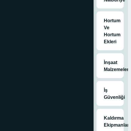
tekerlekler, hem
bireysel
kullanıcılar hem
Hortum
de profesyonel
Ve
işletmeler için
Hortum
vazgeçilmezdir.
Ekleri
İnşaat
Malzemeleri
Kategoriler
Genel
,
İş
Kaldırma
Güvenliği
Ekipmanları
,
Römork
Malzemeleri
,
Kaldırma
Tüm Ürünler
Ekipmanları
Etiket
Römork