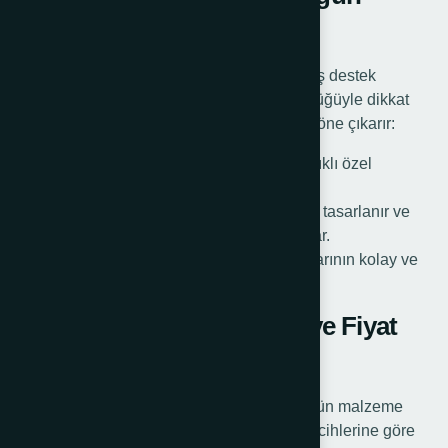
Krikolu Destek Tekerleri
Tekne römorkları için özel olarak tasarlanmış destek
tekerleri, suya dayanıklılığı ve uzun ömürlülüğüyle dikkat
çeker. Şu özellikler bu tür destek tekerlerini öne çıkarır:
Dayanıklı Malzemeler: Deniz suyuna dayanıklı özel
kaplama.
Farklı Boyut ve Özellikler: Çeşitli boyutlarda tasarlanır ve
tekne römorklarının ihtiyaçlarına uyum sağlar.
Tekne römorku ön destek tekeri, deniz taşıtlarının kolay ve
güvenli taşınmasını mümkün kılar.
Römork Krikolu Tekerleği ve Fiyat
Seçenekleri
Römork krikolu tekerleklerinin fiyatları, ürünün malzeme
kalitesine, taşıma kapasitesine ve marka tercihlerine göre