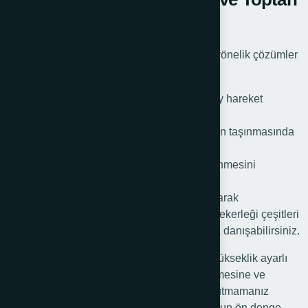
Satış Fırsatları
Römork tekerleği çeşitleri, farklı ihtiyaçlara yönelik çözümler
sunar. Bazı tekerlek türleri şunlardır:
Krikolu Tekerlekler: Yüksek stabilite ve kolay hareket
kabiliyeti.
Yük Taşıma Destek Tekerlekleri: Ağır yüklerin taşınmasında
ön plana çıkar.
Park Destek Tekerlekleri: Römorkun sabitlenmesini
kolaylaştırır.
Toptan alımlarda, uygun fiyat avantajı sunularak
kullanıcıların maliyetleri düşürülür. Römork tekerleği çeşitleri
ve toptan satış fırsatları için uzman satıcılara danışabilirsiniz.
Römork araç arkasından ayrıldıktan sonra yükseklik ayarlı
teleskopik ve dönüş yönü serbest elle çekilmesine ve
manevrasına olanak sağlayan aparattır. Unutmamanız
gereken araçla seyir esnasında römorkunuzun ön denge