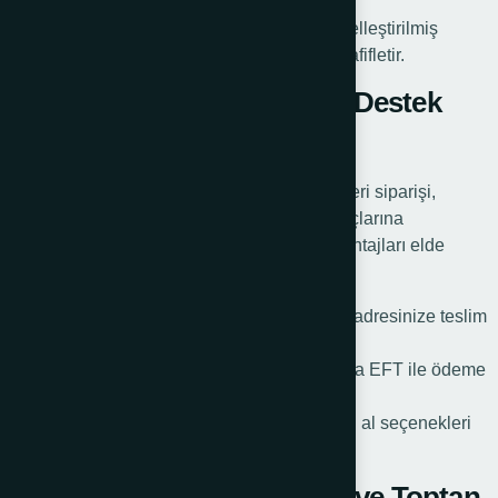
Sağlam Yapı: Zorlu koşullara dayanır.
Kamyonet römorku için ön destek tekeri, özelleştirilmiş
tasarımlarıyla ticari işletmelerin iş yükünü hafifletir.
Türkiye’de Online Römork Destek
Tekeri Siparişi
Türkiye genelinde online römork destek tekeri siparişi,
kullanıcıların hızlı ve kolay bir şekilde ihtiyaçlarına
ulaşmasını sağlar. Sipariş sürecinde şu avantajları elde
edebilirsiniz:
Hızlı Teslimat: Siparişleriniz en kısa sürede adresinize teslim
edilir.
Güvenli Ödeme Seçenekleri: Kredi kartı veya EFT ile ödeme
kolaylığı.
Türkiye’de römork krikolu destek tekeri satın al seçenekleri
için online platformları tercih edebilirsiniz.
Römork Tekerleği Çeşitleri ve Toptan