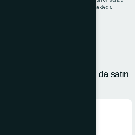
tekerinin komple yukar sabitlenmesi gerekmektedir.
İLGILI ÜRÜNLER
Müşteriler ayrıca şunları da satın
aldı