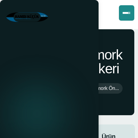
hk Krikolu Römork
Ön Destek Tekeri
Anasayfa
>
Ürünler
>
hk Krikolu Römork Ön...
hk Krikolu
Römork
Ürün