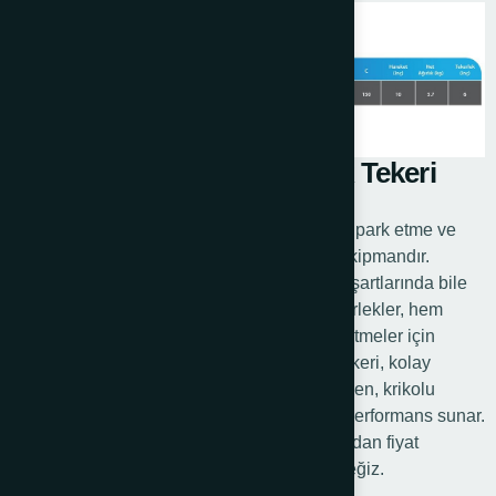
Krikolu Römork Ön Destek Tekeri
Krikolu römork ön destek tekeri, römorkların park etme ve
taşıma işlemlerini kolaylaştıran önemli bir ekipmandır.
Römorkun dengesini sağlamak, zorlu arazi şartlarında bile
stabiliteyi korumak için tercih edilen bu tekerlekler, hem
bireysel kullanıcılar hem de profesyonel işletmeler için
vazgeçilmezdir. Krikolu römork ön destek tekeri, kolay
montaj ve uzun ömürlülüğüyle dikkat çekerken, krikolu
tekerlek modelleri çeşitli zeminlerde üstün performans sunar.
Bu yazıda, bu tekerleklerin teknik detaylarından fiyat
seçeneklerine kadar her yönüyle inceleyeceğiz.