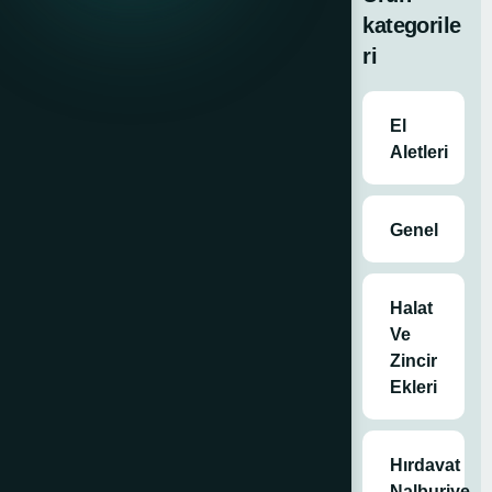
Ön Destek
kategorile
Tekeri
ri
Krikolu römork
ön destek
tekeri
,
El
römorkların
Aletleri
park etme ve
taşıma
işlemlerini
Genel
kolaylaştıran
önemli bir
ekipmandır.
Halat
Römorkun
Ve
dengesini
Zincir
sağlamak, zorlu
Ekleri
arazi şartlarında
bile stabiliteyi
korumak için
Hırdavat
tercih edilen bu
Nalburiye