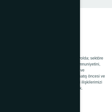
Krom 316 Klemens
68 yıldır sağlam adımlarla yürüdüğümüz yolda; sektöre
ve ülkeye kattığımız değerde, müşteri memnuniyetini,
sürekli gelişmeyi, değişen müşteri ihtiyaç ve
beklentilerine yönelik portföy yönetimini, satış öncesi ve
sonrası hizmetlerimizi iyileştirerek müşteri ilişkilerimizi
geliştirip yönetmeyi kendimize ilke edindik.
Kurumsal
Hakkımızda