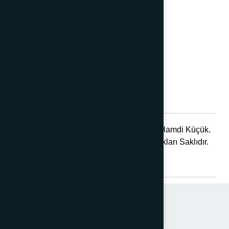
Marin Ürünler
Outdoor
Tekerlekler
Yıkama Grubu
© 2025 Hamdi Küçük.
444 1 768
Tüm Hakları Saklıdır.
info@hamdikucuk.com.tr