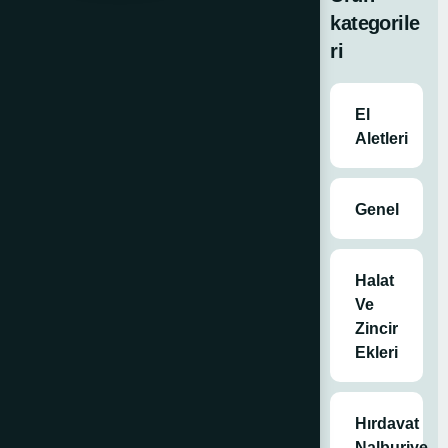
3857
kategorile
Menteşe
ri
Krom 10210-
3857 Menteşe
El
Aletleri
Satın
Al
Genel
Kategoriler
Halat
Genel
,
Marin
Ve
Ürünler
,
Zincir
Menteşeler
,
Ekleri
Tüm Ürünler
Etiketler
deniz
ürünleri
,
marin
Hırdavat
ürünler
,
Nalburiye