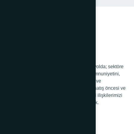
68 yıldır sağlam adımlarla yürüdüğümüz yolda; sektöre
ve ülkeye kattığımız değerde, müşteri memnuniyetini,
sürekli gelişmeyi, değişen müşteri ihtiyaç ve
beklentilerine yönelik portföy yönetimini, satış öncesi ve
sonrası hizmetlerimizi iyileştirerek müşteri ilişkilerimizi
geliştirip yönetmeyi kendimize ilke edindik.
Kurumsal
Hakkımızda