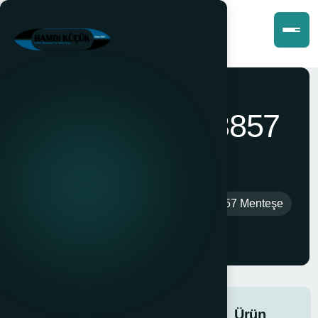
Krom 10210-3857
Menteşe
Anasayfa
>
Ürünler
>
Krom 10210-3857 Menteşe
Krom
10210-
Ürün