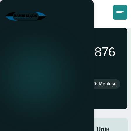
Krom 10500-3876
Menteşe
Anasayfa
>
Ürünler
>
Krom 10500-3876 Menteşe
Krom
10500-
Ürün