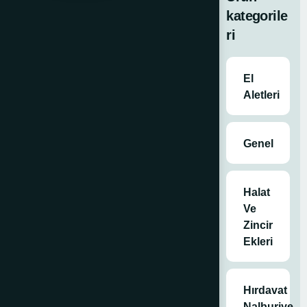
3876
kategorile
Menteşe
ri
Krom 10500-
3876 Menteşe
El
Aletleri
Satın
Al
Genel
Kategoriler
Halat
Genel
,
Marin
Ve
Ürünler
,
Zincir
Menteşeler
,
Ekleri
Tüm Ürünler
Etiketler
deniz
ürünleri
,
marin
Hırdavat
ürünler
,
Nalburiye