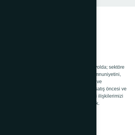
68 yıldır sağlam adımlarla yürüdüğümüz yolda; sektöre
ve ülkeye kattığımız değerde, müşteri memnuniyetini,
sürekli gelişmeyi, değişen müşteri ihtiyaç ve
beklentilerine yönelik portföy yönetimini, satış öncesi ve
sonrası hizmetlerimizi iyileştirerek müşteri ilişkilerimizi
geliştirip yönetmeyi kendimize ilke edindik.
Kurumsal
Hakkımızda